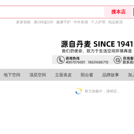
家装智能
满199减100
健康守护
中外美酒
个人护理
纸品家清
地下空间
顶层空间
立面表皮
阳台窗
品牌故事
加
努力加载中，请稍后...